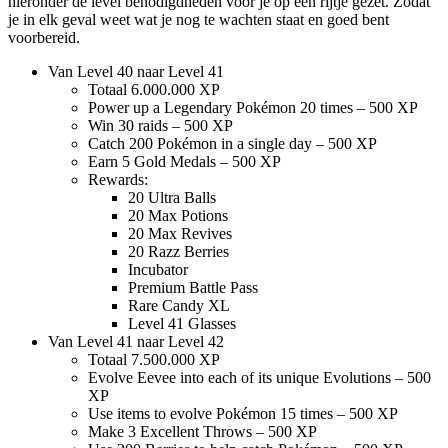
hieronder de level benodigdheden voor je op een rijtje gezet. Zodat
je in elk geval weet wat je nog te wachten staat en goed bent
voorbereid.
Van Level 40 naar Level 41
Totaal 6.000.000 XP
Power up a Legendary Pokémon 20 times – 500 XP
Win 30 raids – 500 XP
Catch 200 Pokémon in a single day – 500 XP
Earn 5 Gold Medals – 500 XP
Rewards:
20 Ultra Balls
20 Max Potions
20 Max Revives
20 Razz Berries
Incubator
Premium Battle Pass
Rare Candy XL
Level 41 Glasses
Van Level 41 naar Level 42
Totaal 7.500.000 XP
Evolve Eevee into each of its unique Evolutions – 500
XP
Use items to evolve Pokémon 15 times – 500 XP
Make 3 Excellent Throws – 500 XP