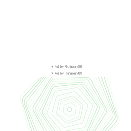
▼ Ad by Refinery89
▼ Ad by Refinery89