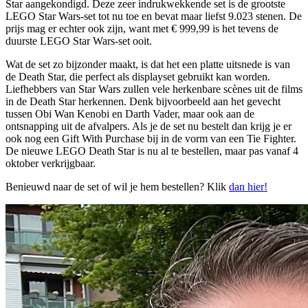
Star aangekondigd. Deze zeer indrukwekkende set is de grootste
LEGO Star Wars-set tot nu toe en bevat maar liefst 9.023 stenen. De
prijs mag er echter ook zijn, want met € 999,99 is het tevens de
duurste LEGO Star Wars-set ooit.
Wat de set zo bijzonder maakt, is dat het een platte uitsnede is van
de Death Star, die perfect als displayset gebruikt kan worden.
Liefhebbers van Star Wars zullen vele herkenbare scènes uit de films
in de Death Star herkennen. Denk bijvoorbeeld aan het gevecht
tussen Obi Wan Kenobi en Darth Vader, maar ook aan de
ontsnapping uit de afvalpers. Als je de set nu bestelt dan krijg je er
ook nog een Gift With Purchase bij in de vorm van een Tie Fighter.
De nieuwe LEGO Death Star is nu al te bestellen, maar pas vanaf 4
oktober verkrijgbaar.
Benieuwd naar de set of wil je hem bestellen? Klik
dan hier!