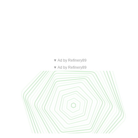
▼ Ad by Refinery89
▼ Ad by Refinery89