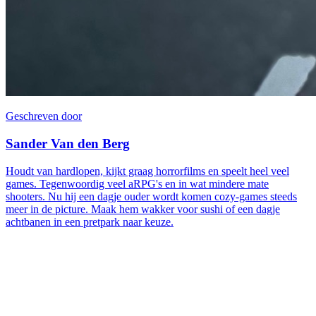
Geschreven door
Sander Van den Berg
Houdt van hardlopen, kijkt graag horrorfilms en speelt heel veel
games. Tegenwoordig veel aRPG's en in wat mindere mate
shooters. Nu hij een dagje ouder wordt komen cozy-games steeds
meer in de picture. Maak hem wakker voor sushi of een dagje
achtbanen in een pretpark naar keuze.