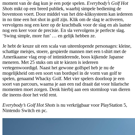
moment van de dag kun je een potje spelen.
Everybody’s Golf Hot
Shots
mikt op een breed publiek, waarbij simpele bediening de
boventoon voert. Door middel van het drie-kliksysteem kan iedereen
in no time een hot shot in golf zijn. Klik om de slag te activeren,
vervolgens nog een keer op de krachtbalk voor de slag en als laatste
nog een keer voor de precisie. En sla vervolgens je perfecte slag.
‘Swing simple, more fun’ … en gelijk hebben ze.
Je hebt de keuze uit een scala van uiteenlopende personages: kleine,
schattige meisjes, stoere, gespierde mannen met een t-shirt met de
Amerikaanse vlag erop of intimiderende, boos kijkende Japanse
meneren. Met 25 stuks om uit te kiezen is iedereen
vertegenwoordigd. Naast het gewone golfspel heb je nu de
mogelijkheid om een soort van bordspel in de vorm van golf te
spelen, genaamd Whacky Golf. Met vier spelers doorloop je een
soort van parcours, waarna je aan een rad draait dat voor hilarische
momenten moet zorgen. Denk hierbij aan een stormloop van dieren
die ineens door het veld rent.
Everybody’s Golf Hot Shots
is nu verkrijgbaar voor PlayStation 5,
Nintendo Switch en pc.