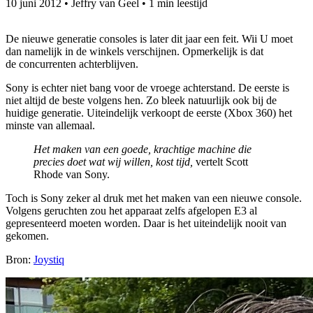
10 juni 2012
•
Jeffry van Geel
•
1 min leestijd
De nieuwe generatie consoles is later dit jaar een feit. Wii U moet
dan namelijk in de winkels verschijnen. Opmerkelijk is dat
de concurrenten achterblijven.
Sony is echter niet bang voor de vroege achterstand. De eerste is
niet altijd de beste volgens hen. Zo bleek natuurlijk ook bij de
huidige generatie. Uiteindelijk verkoopt de eerste (Xbox 360) het
minste van allemaal.
Het maken van een goede, krachtige machine die
precies doet wat wij willen, kost tijd,
vertelt Scott
Rhode van Sony.
Toch is Sony zeker al druk met het maken van een nieuwe console.
Volgens geruchten zou het apparaat zelfs afgelopen E3 al
gepresenteerd moeten worden. Daar is het uiteindelijk nooit van
gekomen.
Bron:
Joys
tiq