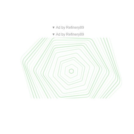
▼ Ad by Refinery89
▼ Ad by Refinery89