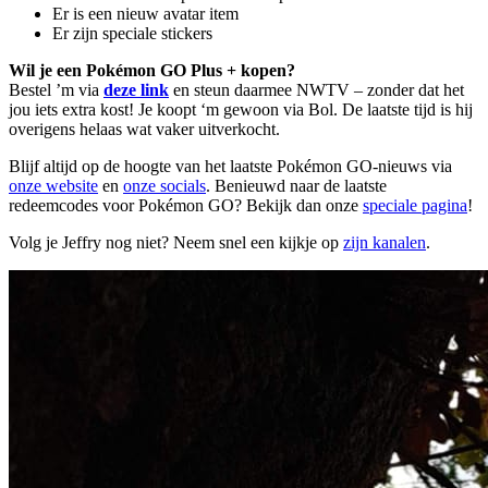
Er is een nieuw avatar item
Er zijn speciale stickers
Wil je een Pokémon GO Plus + kopen?
Bestel ’m via
deze link
en steun daarmee NWTV – zonder dat het
jou iets extra kost! Je koopt ‘m gewoon via Bol. De laatste tijd is hij
overigens helaas wat vaker uitverkocht.
Blijf altijd op de hoogte van het laatste Pokémon GO-nieuws via
onze website
en
onze socials
. Benieuwd naar de laatste
redeemcodes voor Pokémon GO? Bekijk dan onze
speciale pagina
!
Volg je Jeffry nog niet? Neem snel een kijkje op
zijn kanalen
.