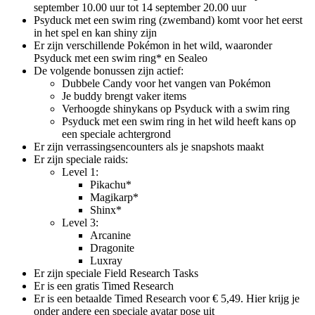
september 10.00 uur tot 14 september 20.00 uur
Psyduck met een swim ring (zwemband) komt voor het eerst
in het spel en kan shiny zijn
Er zijn verschillende Pokémon in het wild, waaronder
Psyduck met een swim ring* en Sealeo
De volgende bonussen zijn actief:
Dubbele Candy voor het vangen van Pokémon
Je buddy brengt vaker items
Verhoogde shinykans op Psyduck with a swim ring
Psyduck met een swim ring in het wild heeft kans op
een speciale achtergrond
Er zijn verrassingsencounters als je snapshots maakt
Er zijn speciale raids:
Level 1:
Pikachu*
Magikarp*
Shinx*
Level 3:
Arcanine
Dragonite
Luxray
Er zijn speciale Field Research Tasks
Er is een gratis Timed Research
Er is een betaalde Timed Research voor € 5,49. Hier krijg je
onder andere een speciale avatar pose uit