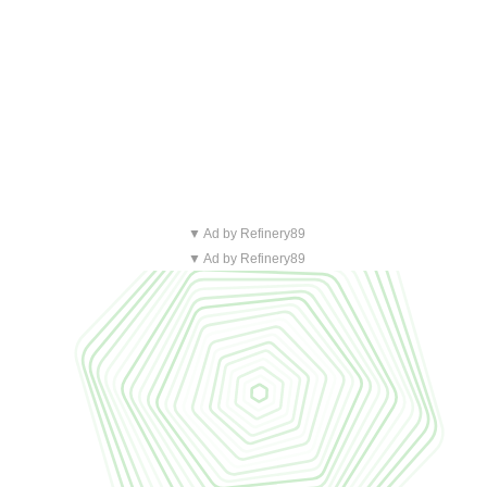
▼ Ad by Refinery89
▼ Ad by Refinery89