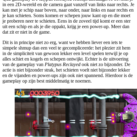
in een 2D-wereld en de camera gaat vanzelf van links naar rechts. Je
kan met je schip naar boven, naar onder, naar links en naar rechts en
je kan schieten. Soms komen er schepen jouw kant op en die moet
je proberen neer te schieten. Eens in de zoveel tijd komt er een ster
uit een schip en als je die oppakt, krijg je een power-up. Meer dan
dat zit er niet in de game.
Dit is in principe niet zo erg, want we hebben liever een iets te
simpele shmup dan een veel te gecompliceerde: het plezier zit hem
in de simpliciteit van gewoon lekker een level spelen terwijl je op
alles schiet en kogels en schepen ontwijkt. Echter is de uitvoering
van de gameplay van
Platypus Reclayed
ook niet zo bijzonder. De
actie is niet bijzonder strak, het schieten voelt niet bijzonder lekker
en de vijanden en power-ups zijn ook niet spannend. Hierdoor is de
gameplay op zijn best middelmatig te noemen.