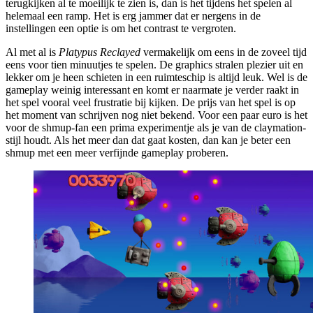
terugkijken al te moeilijk te zien is, dan is het tijdens het spelen al
helemaal een ramp. Het is erg jammer dat er nergens in de
instellingen een optie is om het contrast te vergroten.
Al met al is
Platypus Reclayed
vermakelijk om eens in de zoveel tijd
eens voor tien minuutjes te spelen. De graphics stralen plezier uit en
lekker om je heen schieten in een ruimteschip is altijd leuk. Wel is de
gameplay weinig interessant en komt er naarmate je verder raakt in
het spel vooral veel frustratie bij kijken. De prijs van het spel is op
het moment van schrijven nog niet bekend. Voor een paar euro is het
voor de shmup-fan een prima experimentje als je van de claymation-
stijl houdt. Als het meer dan dat gaat kosten, dan kan je beter een
shmup met een meer verfijnde gameplay proberen.