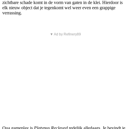
zichtbare schade komt in de vorm van gaten in de klei. Hierdoor is
elk nieuw object dat je tegenkomt wel weer even een grappige
verrassing.
▼ Ad by Refinery89
Qua gameplay is
Platypus Reclayed
redelijk alledaags. Je bevindt je