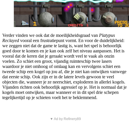
Verder vinden we ook dat de moeilijkheidsgraad van
Platypus
Reclayed
vooral een frustratiepunt vormt. En voor de duidelijkheid:
we zeggen niet dat de game te lastig is, want het spel is behoorlijk
goed door te komen en je kan ook zelf het niveau aanpassen. Het is
vooral dat de keren dat je geraakt wordt veel te vaak als onzin
voelen. Zo schiet een groot, vijandig ruimteschip twee lasers
waardoor je niet omhoog of omlaag kan en vervolgens schiet een
tweede schip een kogel op jou af, die je niet kan ontwijken vanwege
dat eerste schip. Ook zijn er in de latere levels gewoon te veel
objecten die, wanneer je ze neerschiet, exploderen in allerlei kogels.
Vijanden richten ook behoorlijk agressief op je. Het is normaal dat je
kogels moet ontwijken, maar wanneer er in dit spel drie schepen
tegelijkertijd op je schieten voelt het te beklemmend.
▼ Ad by Refinery89