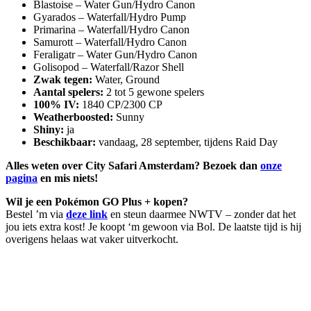
Blastoise – Water Gun/Hydro Canon
Gyarados – Waterfall/Hydro Pump
Primarina – Waterfall/Hydro Canon
Samurott – Waterfall/Hydro Canon
Feraligatr – Water Gun/Hydro Canon
Golisopod – Waterfall/Razor Shell
Zwak tegen:
Water, Ground
Aantal spelers:
2 tot 5 gewone spelers
100% IV:
1840 CP/2300 CP
Weatherboosted:
Sunny
Shiny:
ja
Beschikbaar:
vandaag, 28 september, tijdens Raid Day
Alles weten over City Safari Amsterdam? Bezoek dan
onze
pagina
en mis niets!
Wil je een Pokémon GO Plus + kopen?
Bestel ’m via
deze link
en steun daarmee NWTV – zonder dat het
jou iets extra kost! Je koopt ‘m gewoon via Bol. De laatste tijd is hij
overigens helaas wat vaker uitverkocht.