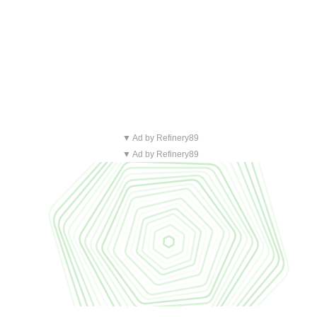
▼ Ad by Refinery89
▼ Ad by Refinery89