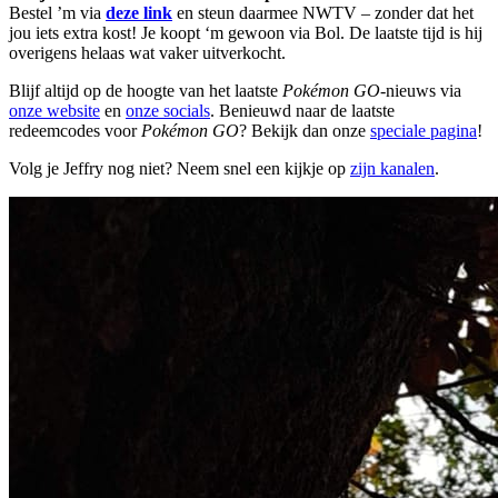
Bestel ’m via
deze link
en steun daarmee NWTV – zonder dat het
jou iets extra kost! Je koopt ‘m gewoon via Bol. De laatste tijd is hij
overigens helaas wat vaker uitverkocht.
Blijf altijd op de hoogte van het laatste
Pokémon GO
-nieuws via
onze website
en
onze socials
. Benieuwd naar de laatste
redeemcodes voor
Pokémon GO
? Bekijk dan onze
speciale pagina
!
Volg je Jeffry nog niet? Neem snel een kijkje op
zijn kanalen
.