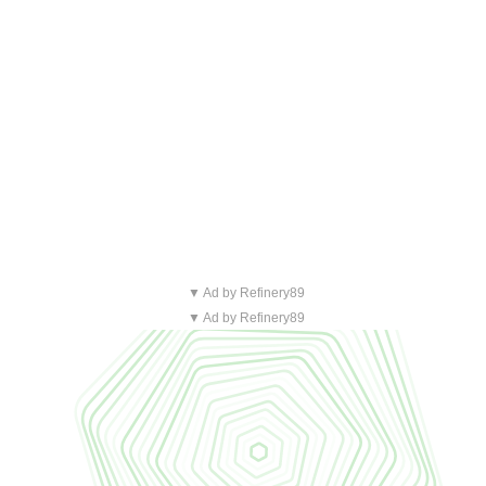
▼ Ad by Refinery89
▼ Ad by Refinery89