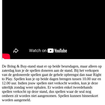
De Bring & Buy-stand staat er op beide beursdagen, maar alleen op
zaterdag kun je de spellen doneren aan de stand. Bij het verkopen
van de gedoneerde spellen gaat de gehele opbrengst dan naar Right
to Play. Spellen kun je op beide dagen brengen tussen 10.00 uur en
12.00 uur. Indien jouw spellen niet verkocht worden, kun je deze
uiterlijk zondag weer ophalen. Er worden enkel tweedehands
spellen verkocht op deze stand, dus spellen waar de seal nog
omheen zit worden niet aangenomen. Spellen kunnen binnenkort
worden aangemeld.