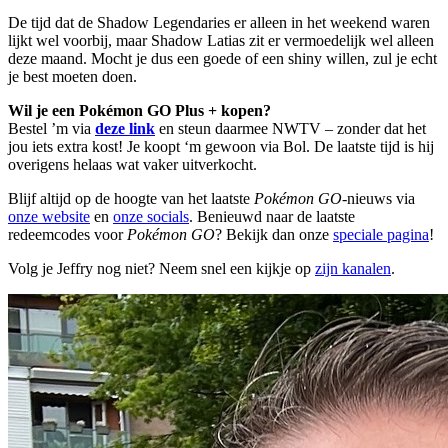
De tijd dat de Shadow Legendaries er alleen in het weekend waren
lijkt wel voorbij, maar Shadow Latias zit er vermoedelijk wel alleen
deze maand. Mocht je dus een goede of een shiny willen, zul je echt
je best moeten doen.
Wil je een Pokémon GO Plus + kopen?
Bestel ’m via
deze link
en steun daarmee NWTV – zonder dat het
jou iets extra kost! Je koopt ‘m gewoon via Bol. De laatste tijd is hij
overigens helaas wat vaker uitverkocht.
Blijf altijd op de hoogte van het laatste
Pokémon GO
-nieuws via
onze website
en
onze socials
. Benieuwd naar de laatste
redeemcodes voor
Pokémon GO
? Bekijk dan onze
speciale pagina
!
Volg je Jeffry nog niet? Neem snel een kijkje op
zijn kanalen
.