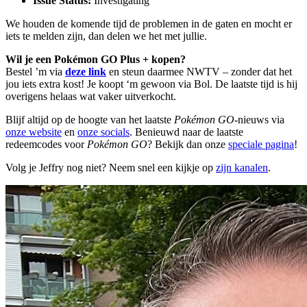
Issue Status:
Investigating
We houden de komende tijd de problemen in de gaten en mocht er
iets te melden zijn, dan delen we het met jullie.
Wil je een Pokémon GO Plus + kopen?
Bestel ’m via
deze link
en steun daarmee NWTV – zonder dat het
jou iets extra kost! Je koopt ‘m gewoon via Bol. De laatste tijd is hij
overigens helaas wat vaker uitverkocht.
Blijf altijd op de hoogte van het laatste
Pokémon GO
-nieuws via
onze website
en
onze socials
. Benieuwd naar de laatste
redeemcodes voor
Pokémon GO
? Bekijk dan onze
speciale pagina
!
Volg je Jeffry nog niet? Neem snel een kijkje op
zijn kanalen
.