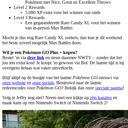
Pokémon met Nice, Great en Excellent Throws
Level 2 Rewards
5.000 XP extra voor het winnen van raids
Level 3 Rewards
Een gegarandeerde Rare Candy XL voor het winnen
van in-person Max Battles
Mocht je dus nog Rare Candy XL zoeken, dan kun je dit weekend
het beste zoveel mogelijk Max Battles doen.
Wil je een Pokémon GO Plus + kopen?
Bestel ’m via
deze link
en steun daarmee NWTV – zonder dat het
jou iets extra kost! Je koopt ‘m gewoon via Bol. De laatste tijd is hij
overigens helaas wat vaker uitverkocht.
Blijf altijd op de hoogte van het laatste
Pokémon GO
-nieuws via
onze website
en
onze socials
. Benieuwd naar de laatste
redeemcodes voor
Pokémon GO
? Bekijk dan onze
speciale pagina
!
Volg je Jeffry nog niet? Neem snel een kijkje op
zijn kanalen
en
maak kans op een Nintendo Switch of Nintendo Switch 2!