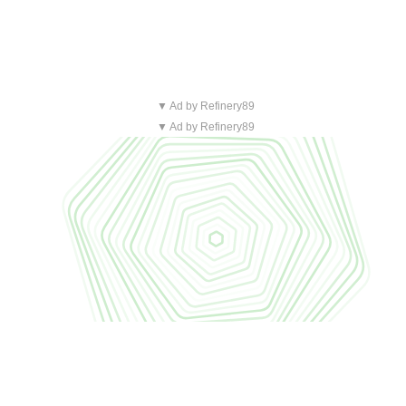
▼ Ad by Refinery89
▼ Ad by Refinery89