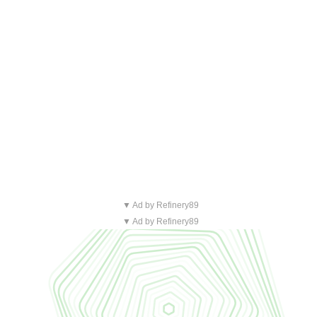
▼ Ad by Refinery89
▼ Ad by Refinery89