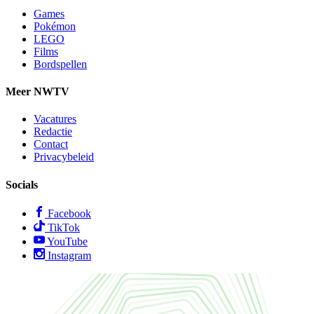
Games
Pokémon
LEGO
Films
Bordspellen
Meer NWTV
Vacatures
Redactie
Contact
Privacybeleid
Socials
Facebook
TikTok
YouTube
Instagram