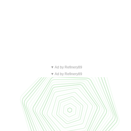
▼ Ad by Refinery89
▼ Ad by Refinery89