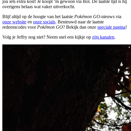
jou iets extra kost! Je koopt ‘m gewoon via Bol. De laatste tijd is hij
overigens helaas wat vaker uitverkocht.
Blijf altijd op de hoogte van het laatste
Pokémon GO
-nieuws via
onze website
en
onze socials
. Benieuwd naar de laatste
redeemcodes voor
Pokémon GO
? Bekijk dan onze
speciale pagina
!
Volg je Jeffry nog niet? Neem snel een kijkje op
zijn kanalen
.