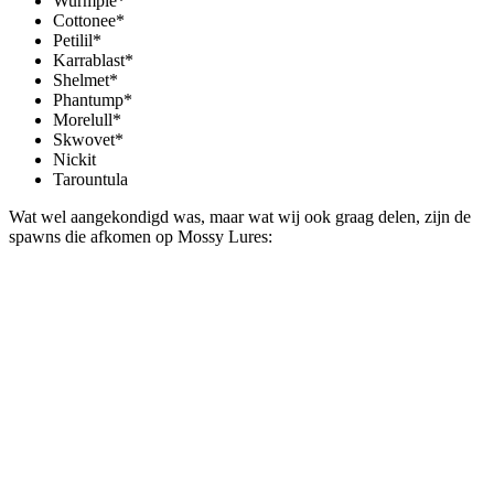
Wurmple*
Cottonee*
Petilil*
Karrablast*
Shelmet*
Phantump*
Morelull*
Skwovet*
Nickit
Tarountula
Wat wel aangekondigd was, maar wat wij ook graag delen, zijn de
spawns die afkomen op Mossy Lures: