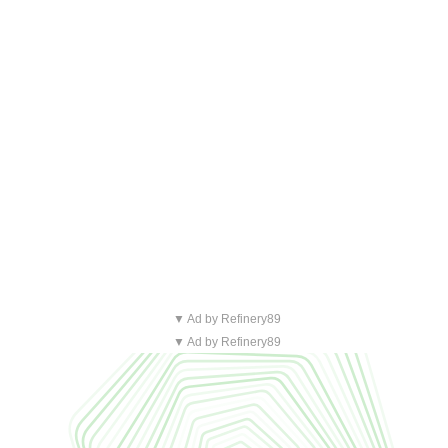
▼ Ad by Refinery89
▼ Ad by Refinery89