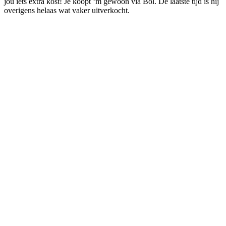
jou iets extra kost! Je koopt ‘m gewoon via Bol. De laatste tijd is hij
overigens helaas wat vaker uitverkocht.