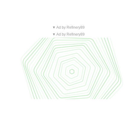
▼ Ad by Refinery89
▼ Ad by Refinery89