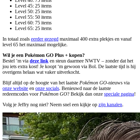
Level 40: 75 items
Level 45: 25 items
Level 50: 25 items
Level 55: 50 items
Level 60: 75 items
Level 65: 25 items
In totaal zoals
eerder gezegd
maximaal 400 extra plekjes en vanaf
level 65 het maximaal mogelijke.
Wil je een Pokémon GO Plus + kopen?
Bestel ’m via
deze link
en steun daarmee NWTV – zonder dat het
jou iets extra kost! Je koopt ‘m gewoon via Bol. De laatste tijd is hij
overigens helaas wat vaker uitverkocht.
Blijf altijd op de hoogte van het laatste
Pokémon GO
-nieuws via
onze website
en
onze socials
. Benieuwd naar de laatste
redeemcodes voor
Pokémon GO
? Bekijk dan onze
speciale pagina
!
Volg je Jeffry nog niet? Neem snel een kijkje op
zijn kanalen
.