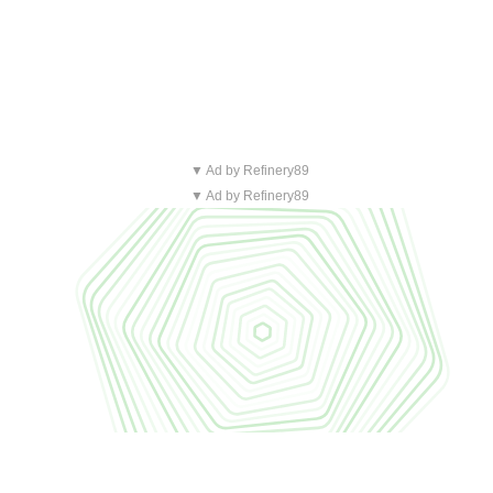
▼ Ad by Refinery89
▼ Ad by Refinery89