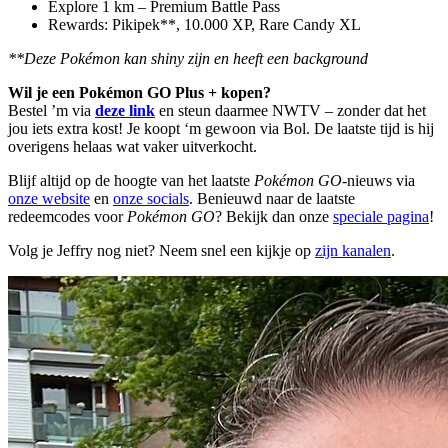
Explore 1 km – Premium Battle Pass
Rewards: Pikipek**, 10.000 XP, Rare Candy XL
**Deze Pokémon kan shiny zijn en heeft een background
Wil je een Pokémon GO Plus + kopen?
Bestel ’m via
deze link
en steun daarmee NWTV – zonder dat het
jou iets extra kost! Je koopt ‘m gewoon via Bol. De laatste tijd is hij
overigens helaas wat vaker uitverkocht.
Blijf altijd op de hoogte van het laatste
Pokémon GO
-nieuws via
onze website
en
onze socials
. Benieuwd naar de laatste
redeemcodes voor
Pokémon GO
? Bekijk dan onze
speciale pagina
!
Volg je Jeffry nog niet? Neem snel een kijkje op
zijn kanalen
.