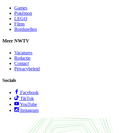
Games
Pokémon
LEGO
Films
Bordspellen
Meer NWTV
Vacatures
Redactie
Contact
Privacybeleid
Socials
Facebook
TikTok
YouTube
Instagram