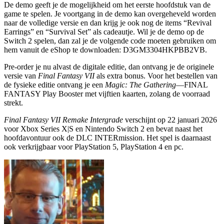
De demo geeft je de mogelijkheid om het eerste hoofdstuk van de
game te spelen. Je voortgang in de demo kan overgeheveld worden
naar de volledige versie en dan krijg je ook nog de items “Revival
Earrings” en “Survival Set” als cadeautje. Wil je de demo op de
Switch 2 spelen, dan zal je de volgende code moeten gebruiken om
hem vanuit de eShop te downloaden:
D3GM3304HKPBB2VB.
Pre-order je nu alvast de digitale editie, dan ontvang je de originele
versie van
Final Fantasy VII
als extra bonus. Voor het bestellen van
de fysieke editie ontvang je een
Magic: The Gathering
—FINAL
FANTASY Play Booster met vijftien kaarten, zolang de voorraad
strekt.
Final Fantasy VII Remake Intergrade
verschijnt op 22 januari 2026
voor Xbox Series X|S en Nintendo Switch 2 en bevat naast het
hoofdavontuur ook de DLC INTERmission. Het spel is daarnaast
ook verkrijgbaar voor PlayStation 5, PlayStation 4 en pc.