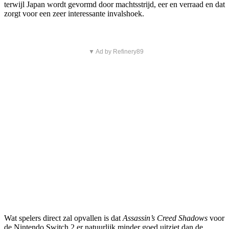
terwijl Japan wordt gevormd door machtsstrijd, eer en verraad en dat
zorgt voor een zeer interessante invalshoek.
▼ Ad by Refinery89
Wat spelers direct zal opvallen is dat
Assassin’s Creed Shadows
voor
de Nintendo Switch 2 er natuurlijk minder goed uitziet dan de