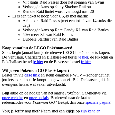
Vijf gratis Raid Passes door het spinnen van Gyms
Verhoogde kans op shiny Shadow Raikou
Remote Raid limiet wordt verhoogd naar 20
Er is een ticket te koop voor € 5,49 met daarin:
Acht extra Raid Passes (met een totaal van 14 stuks die
dag)
Verhoogde kans op Rare Candy XL van Raid Battles
50% meer XP van Raid Battles
Dubbele Stardust van Raid Battles
Koop vanaf nu de LEGO Pokémon-sets!
Sinds begin januari kun je de nieuwe LEGO Pokémon-sets kopen.
De Venusaur, Charizard en Blastoise-set bestel
je hier
, de Pikachu en
Pokéball-set bestel
je hier
en de Eevee-set bestel
je hier
.
Wil je een Pokémon GO Plus + kopen?
Bestel ’m via
deze link
en steun daarmee NWTV – zonder dat het
jou iets extra kost! Je koopt ‘m gewoon via Bol. De laatste tijd is hij
overigens helaas wat vaker uitverkocht.
Blijf altijd op de hoogte van het laatste
Pokémon GO
-nieuws via
onze website
en
onze socials
. Benieuwd naar de laatste
redeemcodes voor
Pokémon GO
? Bekijk dan onze
speciale pagina
!
Volg je Jeffry nog niet? Neem snel een kijkje op
zijn kanalen
.