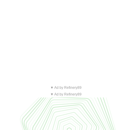
▼ Ad by Refinery89
▼ Ad by Refinery89