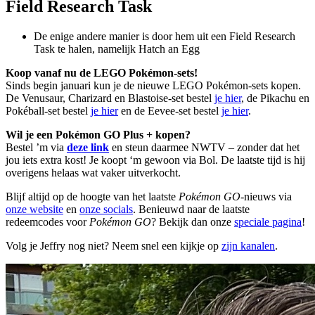
Field Research Task
De enige andere manier is door hem uit een Field Research
Task te halen, namelijk Hatch an Egg
Koop vanaf nu de LEGO Pokémon-sets!
Sinds begin januari kun je de nieuwe LEGO Pokémon-sets kopen.
De Venusaur, Charizard en Blastoise-set bestel
je hier
, de Pikachu en
Pokéball-set bestel
je hier
en de Eevee-set bestel
je hier
.
Wil je een Pokémon GO Plus + kopen?
Bestel ’m via
deze link
en steun daarmee NWTV – zonder dat het
jou iets extra kost! Je koopt ‘m gewoon via Bol. De laatste tijd is hij
overigens helaas wat vaker uitverkocht.
Blijf altijd op de hoogte van het laatste
Pokémon GO
-nieuws via
onze website
en
onze socials
. Benieuwd naar de laatste
redeemcodes voor
Pokémon GO
? Bekijk dan onze
speciale pagina
!
Volg je Jeffry nog niet? Neem snel een kijkje op
zijn kanalen
.