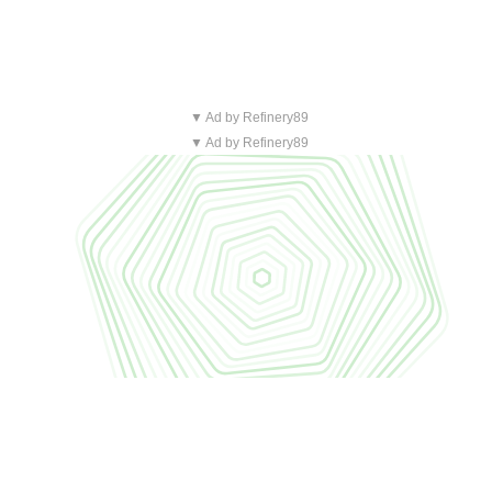
▼ Ad by Refinery89
▼ Ad by Refinery89