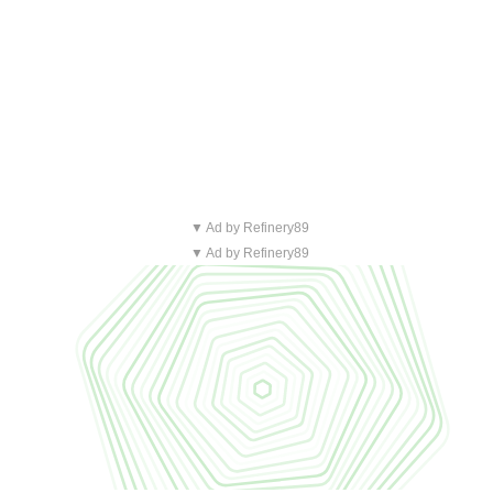
▼ Ad by Refinery89
▼ Ad by Refinery89