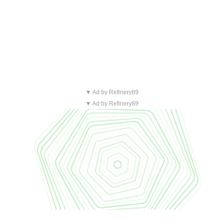
▼ Ad by Refinery89
▼ Ad by Refinery89