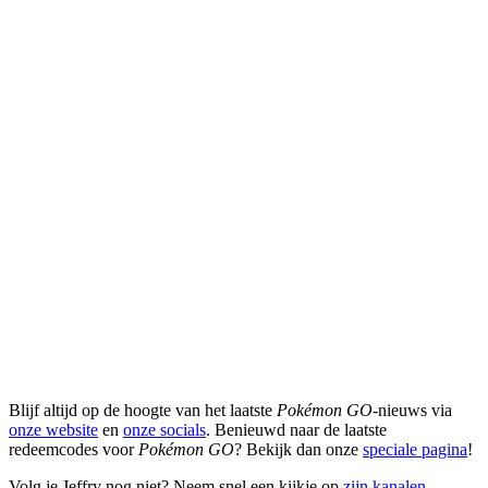
Blijf altijd op de hoogte van het laatste
Pokémon GO
-nieuws via
onze website
en
onze socials
. Benieuwd naar de laatste
redeemcodes voor
Pokémon GO
? Bekijk dan onze
speciale pagina
!
Volg je Jeffry nog niet? Neem snel een kijkje op
zijn kanalen
.