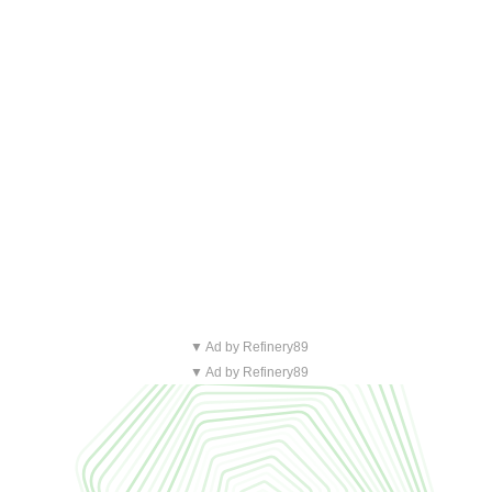
▼ Ad by Refinery89
▼ Ad by Refinery89