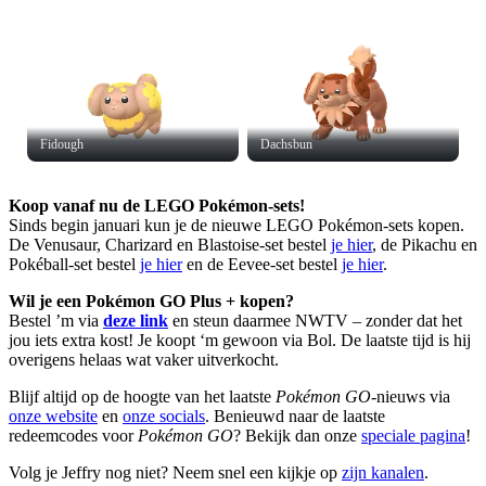
Fidough
Dachsbun
Koop vanaf nu de LEGO Pokémon-sets!
Sinds begin januari kun je de nieuwe LEGO Pokémon-sets kopen.
De Venusaur, Charizard en Blastoise-set bestel
je hier
, de Pikachu en
Pokéball-set bestel
je hier
en de Eevee-set bestel
je hier
.
Wil je een Pokémon GO Plus + kopen?
Bestel ’m via
deze link
en steun daarmee NWTV – zonder dat het
jou iets extra kost! Je koopt ‘m gewoon via Bol. De laatste tijd is hij
overigens helaas wat vaker uitverkocht.
Blijf altijd op de hoogte van het laatste
Pokémon GO
-nieuws via
onze website
en
onze socials
. Benieuwd naar de laatste
redeemcodes voor
Pokémon GO
? Bekijk dan onze
speciale pagina
!
Volg je Jeffry nog niet? Neem snel een kijkje op
zijn kanalen
.