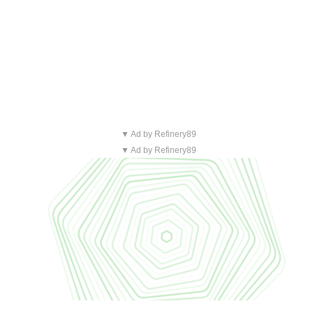
▼ Ad by Refinery89
▼ Ad by Refinery89