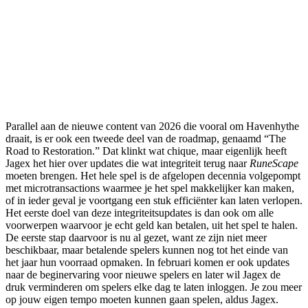
Parallel aan de nieuwe content van 2026 die vooral om Havenhythe
draait, is er ook een tweede deel van de roadmap, genaamd “The
Road to Restoration.” Dat klinkt wat chique, maar eigenlijk heeft
Jagex het hier over updates die wat integriteit terug naar
RuneScape
moeten brengen. Het hele spel is de afgelopen decennia volgepompt
met microtransactions waarmee je het spel makkelijker kan maken,
of in ieder geval je voortgang een stuk efficiënter kan laten verlopen.
Het eerste doel van deze integriteitsupdates is dan ook om alle
voorwerpen waarvoor je echt geld kan betalen, uit het spel te halen.
De eerste stap daarvoor is nu al gezet, want ze zijn niet meer
beschikbaar, maar betalende spelers kunnen nog tot het einde van
het jaar hun voorraad opmaken. In februari komen er ook updates
naar de beginervaring voor nieuwe spelers en later wil Jagex de
druk verminderen om spelers elke dag te laten inloggen. Je zou meer
op jouw eigen tempo moeten kunnen gaan spelen, aldus Jagex.