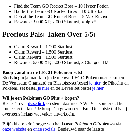
Find the Team GO Rocket Boss – 10 Hyper Potion
Battle the Team GO Rocket Boss – 10 Ultra ball
Defeat the Team GO Rocket Boss – 6 Max Revive
Rewards: 3.000 XP, 2.000 Stardust, Vulpix*
Precious Pals: Taken Over 5/5:
Claim Reward – 1.500 Stardust
Claim Reward – 1.500 Stardust
Claim Reward – 1.500 Stardust
Rewards: 6.000 XP, 5.000 Stardust, 3 Charged TM
Koop vanaf nu de LEGO Pokémon-sets!
Sinds begin januari kun je de nieuwe LEGO Pokémon-sets kopen.
De Venusaur, Charizard en Blastoise-set bestel
je hier
, de Pikachu en
Pokéball-set bestel
je hier
en de Eevee-set bestel
je hier
.
Wil je een Pokémon GO Plus + kopen?
Bestel ’m via
deze link
en steun daarmee NWTV – zonder dat het
jou iets extra kost! Je koopt ‘m gewoon via Bol. De laatste tijd is hij
overigens helaas wat vaker uitverkocht.
Blijf altijd op de hoogte van het laatste
Pokémon GO
-nieuws via
onze website
en
onze socials
. Benieuwd naar de laatste