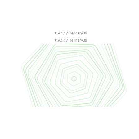
▼ Ad by Refinery89
▼ Ad by Refinery89