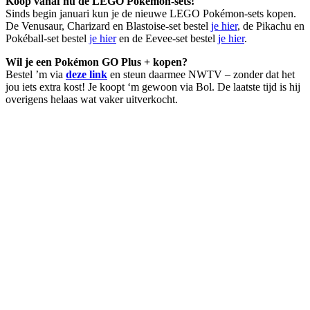
Koop vanaf nu de LEGO Pokémon-sets!
Sinds begin januari kun je de nieuwe LEGO Pokémon-sets kopen.
De Venusaur, Charizard en Blastoise-set bestel
je hier
, de Pikachu en
Pokéball-set bestel
je hier
en de Eevee-set bestel
je hier
.
Wil je een Pokémon GO Plus + kopen?
Bestel ’m via
deze link
en steun daarmee NWTV – zonder dat het
jou iets extra kost! Je koopt ‘m gewoon via Bol. De laatste tijd is hij
overigens helaas wat vaker uitverkocht.