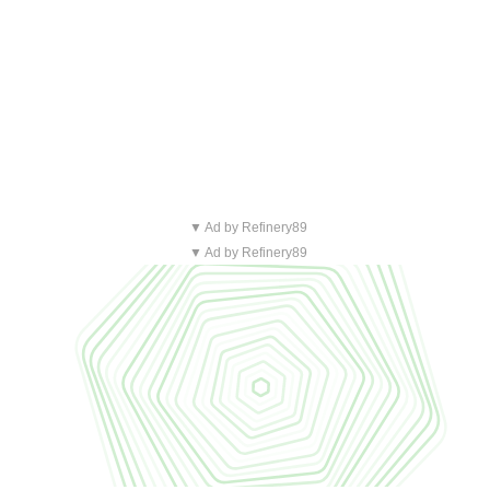
▼ Ad by Refinery89
▼ Ad by Refinery89