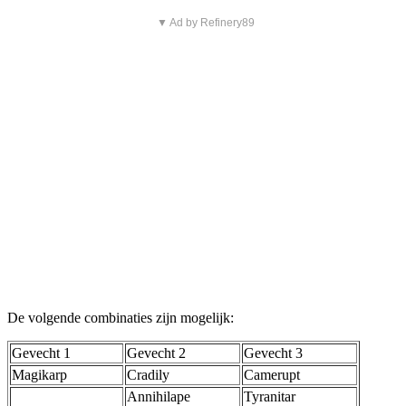
▼ Ad by Refinery89
De volgende combinaties zijn mogelijk:
Gevecht 1
Gevecht 2
Gevecht 3
Magikarp
Cradily
Camerupt
Annihilape
Tyranitar