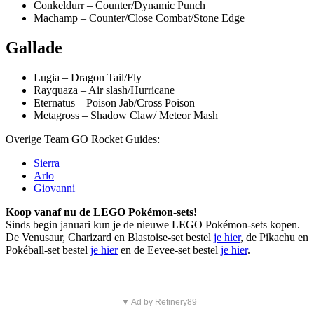
Conkeldurr – Counter/Dynamic Punch
Machamp – Counter/Close Combat/Stone Edge
Gallade
Lugia – Dragon Tail/Fly
Rayquaza – Air slash/Hurricane
Eternatus – Poison Jab/Cross Poison
Metagross – Shadow Claw/ Meteor Mash
Overige Team GO Rocket Guides:
Sierra
Arlo
Giovanni
Koop vanaf nu de LEGO Pokémon-sets!
Sinds begin januari kun je de nieuwe LEGO Pokémon-sets kopen.
De Venusaur, Charizard en Blastoise-set bestel
je hier
, de Pikachu en
Pokéball-set bestel
je hier
en de Eevee-set bestel
je hier
.
▼ Ad by Refinery89