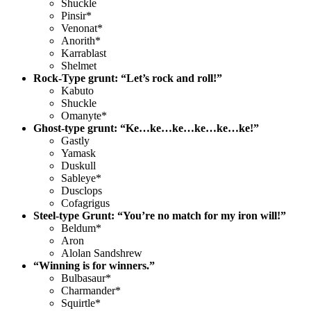
Shuckle
Pinsir*
Venonat*
Anorith*
Karrablast
Shelmet
Rock-Type grunt: “Let’s rock and roll!”
Kabuto
Shuckle
Omanyte*
Ghost-type grunt: “Ke…ke…ke…ke…ke…ke!”
Gastly
Yamask
Duskull
Sableye*
Dusclops
Cofagrigus
Steel-type Grunt: “You’re no match for my iron will!”
Beldum*
Aron
Alolan Sandshrew
“Winning is for winners.”
Bulbasaur*
Charmander*
Squirtle*