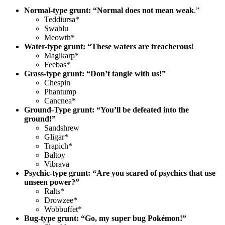
Normal-type grunt: “Normal does not mean weak
.”
Teddiursa*
Swablu
Meowth*
Water-type grunt: “These waters are treacherous
!
Magikarp*
Feebas*
Grass-type grunt: “Don’t tangle with us!”
Chespin
Phantump
Cancnea*
Ground-Type grunt: “You’ll be defeated into the
ground!”
Sandshrew
Gligar*
Trapich*
Baltoy
Vibrava
Psychic-type grunt: “Are you scared of psychics that use
unseen power?”
Ralts*
Drowzee*
Wobbuffet*
Bug-type grunt: “Go, my super bug Pokémon!”