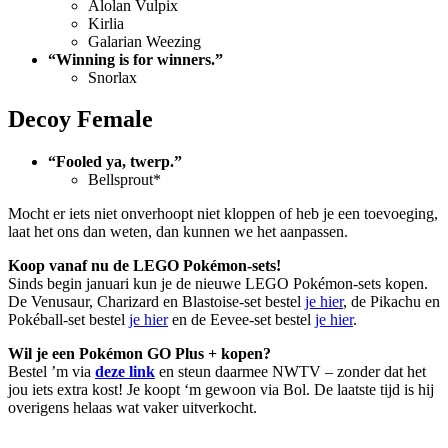
Alolan Vulpix
Kirlia
Galarian Weezing
“Winning is for winners.”
Snorlax
Decoy Female
“Fooled ya, twerp.”
Bellsprout*
Mocht er iets niet onverhoopt niet kloppen of heb je een toevoeging,
laat het ons dan weten, dan kunnen we het aanpassen.
Koop vanaf nu de LEGO Pokémon-sets!
Sinds begin januari kun je de nieuwe LEGO Pokémon-sets kopen.
De Venusaur, Charizard en Blastoise-set bestel
je hier
, de Pikachu en
Pokéball-set bestel
je hier
en de Eevee-set bestel
je hier
.
Wil je een Pokémon GO Plus + kopen?
Bestel ’m via
deze link
en steun daarmee NWTV – zonder dat het
jou iets extra kost! Je koopt ‘m gewoon via Bol. De laatste tijd is hij
overigens helaas wat vaker uitverkocht.