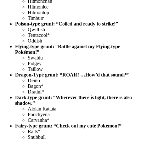
Hitmonchan
Hitmonlee
Hitmontop
Timburr
Poison-type grunt: “Coiled and ready to strike!”
Qwilfish
Tentacool*
Oddish
Flying-type grunt: “Battle against my Flying-type
Pokémon!”
Swablu
Pidgey
Taillow
Dragon-Type grunt: “ROAR! …How’d that sound?”
Deino
Bagon*
Dratini*
Dark-type grunt: “Wherever there is light, there is also
shadow.”
Alolan Rattata
Poochyena
Carvanha*
Fairy-type grunt: “Check out my cute Pokémon!”
Ralts*
Snubbull