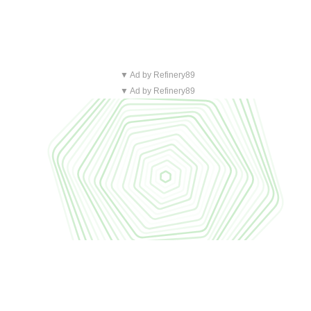
▼ Ad by Refinery89
▼ Ad by Refinery89