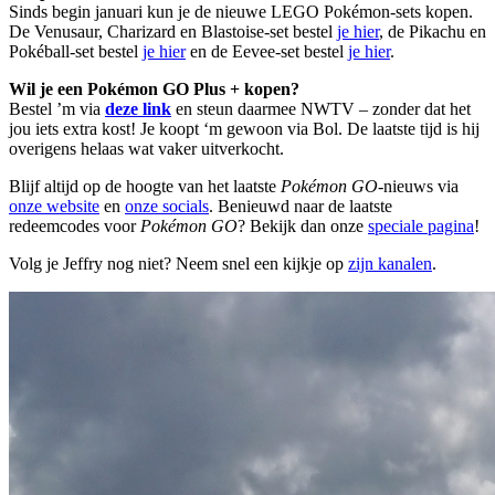
Sinds begin januari kun je de nieuwe LEGO Pokémon-sets kopen.
De Venusaur, Charizard en Blastoise-set bestel
je hier
, de Pikachu en
Pokéball-set bestel
je hier
en de Eevee-set bestel
je hier
.
Wil je een Pokémon GO Plus + kopen?
Bestel ’m via
deze link
en steun daarmee NWTV – zonder dat het
jou iets extra kost! Je koopt ‘m gewoon via Bol. De laatste tijd is hij
overigens helaas wat vaker uitverkocht.
Blijf altijd op de hoogte van het laatste
Pokémon GO
-nieuws via
onze website
en
onze socials
. Benieuwd naar de laatste
redeemcodes voor
Pokémon GO
? Bekijk dan onze
speciale pagina
!
Volg je Jeffry nog niet? Neem snel een kijkje op
zijn kanalen
.