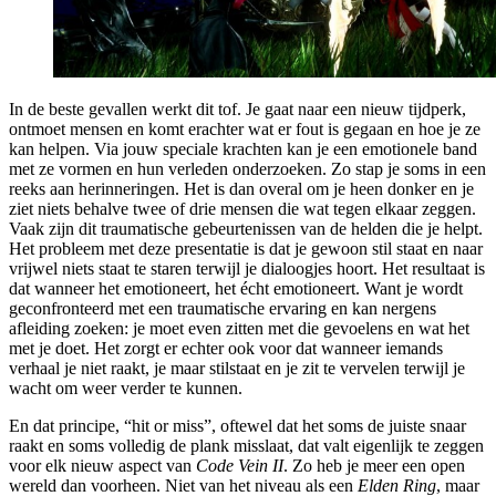
In de beste gevallen werkt dit tof. Je gaat naar een nieuw tijdperk,
ontmoet mensen en komt erachter wat er fout is gegaan en hoe je ze
kan helpen. Via jouw speciale krachten kan je een emotionele band
met ze vormen en hun verleden onderzoeken. Zo stap je soms in een
reeks aan herinneringen. Het is dan overal om je heen donker en je
ziet niets behalve twee of drie mensen die wat tegen elkaar zeggen.
Vaak zijn dit traumatische gebeurtenissen van de helden die je helpt.
Het probleem met deze presentatie is dat je gewoon stil staat en naar
vrijwel niets staat te staren terwijl je dialoogjes hoort. Het resultaat is
dat wanneer het emotioneert, het écht emotioneert. Want je wordt
geconfronteerd met een traumatische ervaring en kan nergens
afleiding zoeken: je moet even zitten met die gevoelens en wat het
met je doet. Het zorgt er echter ook voor dat wanneer iemands
verhaal je niet raakt, je maar stilstaat en je zit te vervelen terwijl je
wacht om weer verder te kunnen.
En dat principe, “hit or miss”, oftewel dat het soms de juiste snaar
raakt en soms volledig de plank misslaat, dat valt eigenlijk te zeggen
voor elk nieuw aspect van
Code Vein II
. Zo heb je meer een open
wereld dan voorheen. Niet van het niveau als een
Elden Ring
, maar