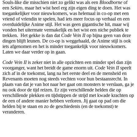
Souls-like die misschien niet zo gelikt was als een
Bloodborne
of
een
Sekiro
, maar het wist heel erg zijn eigen ding te doen. Het was
toegankelijker voor nieuwkomers, was helemaal in co-op met een
vriend of vriendin te spelen, had iets meer focus op verhaal en een
overduidelijke Anime stijl. Het was geen gigantische hit, maar wij
vonden het uitermate vermakelijk en het wist een niche publiek te
trekken. Het gekke is dan dat
Code Vein II
op bijna geen van deze
dingen blijft leunen. De co-op is weggehaald, de Anime stijl is ook
iets afgenomen en het is minder toegankelijk voor nieuwkomers.
Laten we daar verder op in gaan.
Code Vein II
is zeker niet in alle opzichten een minder spel dan zijn
voorganger, want het breidt de game enorm uit.
Code Vein II
speelt
zich af in de toekomst, lang na het eerste deel en de mensheid en
Revenants moeten nog steeds vechten voor hun bestaansrecht. In
plaats van dat je van hot naar her gaat om monsters te verslaan, ga je
nu ook door de tijd reizen. Er zijn verschillende helden die op
verschillende plekken en tijdstippen de strijd met kwade krachten op
de een of andere manier hebben verloren. Jij gaat op pad om die
helden bij te staan en zo de geschiedenis (en de toekomst) te
veranderen.