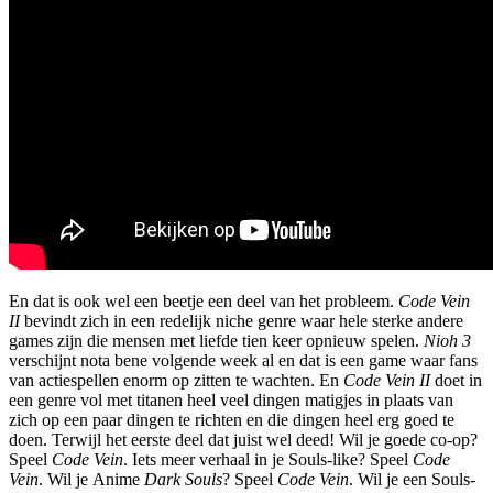
En dat is ook wel een beetje een deel van het probleem.
Code Vein
II
bevindt zich in een redelijk niche genre waar hele sterke andere
games zijn die mensen met liefde tien keer opnieuw spelen.
Nioh 3
verschijnt nota bene volgende week al en dat is een game waar fans
van actiespellen enorm op zitten te wachten. En
Code Vein II
doet in
een genre vol met titanen heel veel dingen matigjes in plaats van
zich op een paar dingen te richten en die dingen heel erg goed te
doen. Terwijl het eerste deel dat juist wel deed! Wil je goede co-op?
Speel
Code Vein
. Iets meer verhaal in je Souls-like? Speel
Code
Vein
. Wil je Anime
Dark Souls
? Speel
Code Vein
. Wil je een Souls-