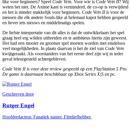
like voor beginners? Speel
Code Vein
. Voor wie is
Code Vein II
? Wij
weten het niet. De Anime kant is verminderd, de co-op is verwijderd
en het is minder makkelijk voor beginners.
Code Vein II
is voor de
mensen die elk andere Souls-like al helemaal kapot hebben gespeeld
en liever iets nieuws en middelmatigs spelen.
De liefste interpretatie van dit alles is dat de ontwikkelaars het spel
graag heel erg wilden uitbreiden en te ambitieus hierin zijn geweest.
Het had een mooier en grootser spel moeten worden met eindeloos
veel mogelijkheden. In plaats daarvan is het de ziel van
Code Vein
kwijtgeraakt. Als voorstanders van het eerste deel zijn wij in ieder
geval teleurgesteld achtergebleven.
Code Vein II is voor deze review gespeeld op een PlayStation 5 Pro.
De game is daarnaast beschikbaar op Xbox Series X|S en pc.
Geschreven door
Rutger Engel
Hoofdredacteur. Fanatiek gamer. Filmliefhebber.