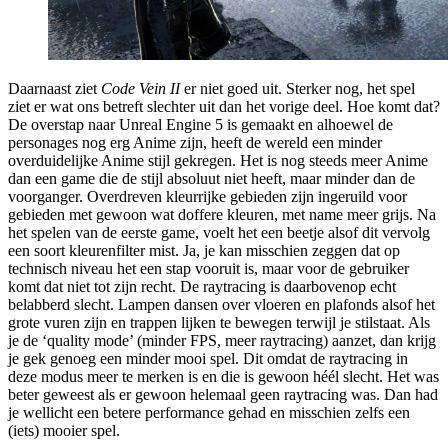
Daarnaast ziet
Code Vein II
er niet goed uit. Sterker nog, het spel
ziet er wat ons betreft slechter uit dan het vorige deel. Hoe komt dat?
De overstap naar Unreal Engine 5 is gemaakt en alhoewel de
personages nog erg Anime zijn, heeft de wereld een minder
overduidelijke Anime stijl gekregen. Het is nog steeds meer Anime
dan een game die de stijl absoluut niet heeft, maar minder dan de
voorganger. Overdreven kleurrijke gebieden zijn ingeruild voor
gebieden met gewoon wat doffere kleuren, met name meer grijs. Na
het spelen van de eerste game, voelt het een beetje alsof dit vervolg
een soort kleurenfilter mist. Ja, je kan misschien zeggen dat op
technisch niveau het een stap vooruit is, maar voor de gebruiker
komt dat niet tot zijn recht. De raytracing is daarbovenop echt
belabberd slecht. Lampen dansen over vloeren en plafonds alsof het
grote vuren zijn en trappen lijken te bewegen terwijl je stilstaat. Als
je de ‘quality mode’ (minder FPS, meer raytracing) aanzet, dan krijg
je gek genoeg een minder mooi spel. Dit omdat de raytracing in
deze modus meer te merken is en die is gewoon héél slecht. Het was
beter geweest als er gewoon helemaal geen raytracing was. Dan had
je wellicht een betere performance gehad en misschien zelfs een
(iets) mooier spel.