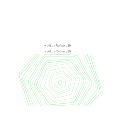
▼ Ad by Refinery89
▼ Ad by Refinery89