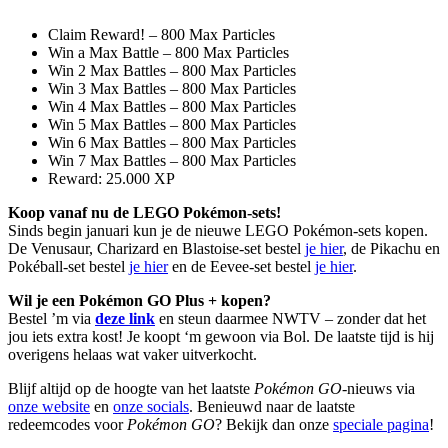
Claim Reward! – 800 Max Particles
Win a Max Battle – 800 Max Particles
Win 2 Max Battles – 800 Max Particles
Win 3 Max Battles – 800 Max Particles
Win 4 Max Battles – 800 Max Particles
Win 5 Max Battles – 800 Max Particles
Win 6 Max Battles – 800 Max Particles
Win 7 Max Battles – 800 Max Particles
Reward: 25.000 XP
Koop vanaf nu de LEGO Pokémon-sets!
Sinds begin januari kun je de nieuwe LEGO Pokémon-sets kopen.
De Venusaur, Charizard en Blastoise-set bestel
je hier
, de Pikachu en
Pokéball-set bestel
je hier
en de Eevee-set bestel
je hier
.
Wil je een Pokémon GO Plus + kopen?
Bestel ’m via
deze link
en steun daarmee NWTV – zonder dat het
jou iets extra kost! Je koopt ‘m gewoon via Bol. De laatste tijd is hij
overigens helaas wat vaker uitverkocht.
Blijf altijd op de hoogte van het laatste
Pokémon GO
-nieuws via
onze website
en
onze socials
. Benieuwd naar de laatste
redeemcodes voor
Pokémon GO
? Bekijk dan onze
speciale pagina
!