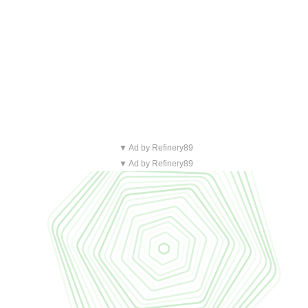
▼ Ad by Refinery89
▼ Ad by Refinery89