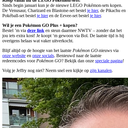
Koop vanaf nu de LEGO Pokémon-sets!
Sinds begin januari kun je de nieuwe LEGO Pokémon-sets kopen.
De Venusaur, Charizard en Blastoise-set bestel
je hier
, de Pikachu en
Pokéball-set bestel
je hier
en de Eevee-set bestel
je hier
.
Wil je een Pokémon GO Plus + kopen?
Bestel ’m via
deze link
en steun daarmee NWTV – zonder dat het
jou iets extra kost! Je koopt ‘m gewoon via Bol. De laatste tijd is hij
overigens helaas wat vaker uitverkocht.
Blijf altijd op de hoogte van het laatste
Pokémon GO
-nieuws via
onze website
en
onze socials
. Benieuwd naar de laatste
redeemcodes voor
Pokémon GO
? Bekijk dan onze
speciale pagina
!
Volg je Jeffry nog niet? Neem snel een kijkje op
zijn kanalen
.