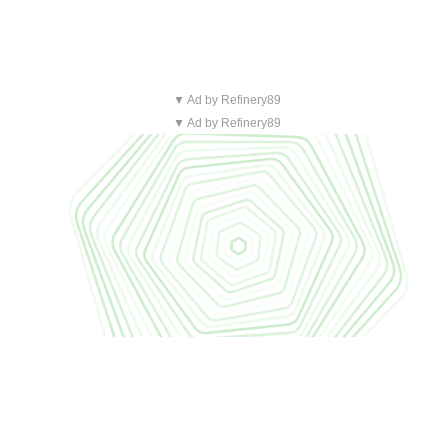
▼ Ad by Refinery89
▼ Ad by Refinery89