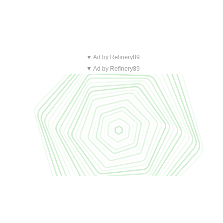
▼ Ad by Refinery89
▼ Ad by Refinery89