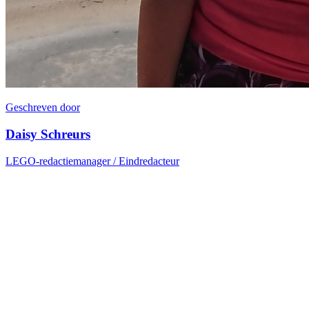
Geschreven door
Daisy Schreurs
LEGO-redactiemanager / Eindredacteur