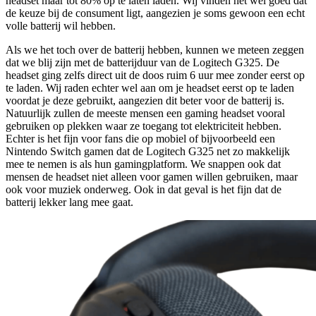
headset maar tot 80% op te laten laden. Wij vinden het wel goed dat
de keuze bij de consument ligt, aangezien je soms gewoon een echt
volle batterij wil hebben.
Als we het toch over de batterij hebben, kunnen we meteen zeggen
dat we blij zijn met de batterijduur van de Logitech G325. De
headset ging zelfs direct uit de doos ruim 6 uur mee zonder eerst op
te laden. Wij raden echter wel aan om je headset eerst op te laden
voordat je deze gebruikt, aangezien dit beter voor de batterij is.
Natuurlijk zullen de meeste mensen een gaming headset vooral
gebruiken op plekken waar ze toegang tot elektriciteit hebben.
Echter is het fijn voor fans die op mobiel of bijvoorbeeld een
Nintendo Switch gamen dat de Logitech G325 net zo makkelijk
mee te nemen is als hun gamingplatform. We snappen ook dat
mensen de headset niet alleen voor gamen willen gebruiken, maar
ook voor muziek onderweg. Ook in dat geval is het fijn dat de
batterij lekker lang mee gaat.