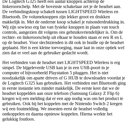
De Logitech G325 heeft een aantal knoppen achterop de
linkeroorschelp. Met de bovenste schakelaar zet je de headset aan.
De verbindingsknop schakelt tussen LIGHTSPEED Wireless en
Bluetooth. De volumeknoppen zijn lekker groot en drukken
makkelijk in. Met de onderste knop schakel je ruisonderdrukking in.
Wij zijn sowieso erg fan van fysieke knoppen in plaats van touch
controls, aangezien dit volgens ons gebruiksvriendelijker is. Om de
rechter- en linkeroorschelp uit elkaar te houden staan er een R en L
op de headset. Voor slechtzienden is dit ook in braille op de headset
geplaatst. Het is een kleine toevoeging, maar laat in onze optiek wel
zien dat er veel aan de gebruiker gedacht wordt.
Het verbinden van de headset met LIGHTSPEED Wireless is erg
simpel. De bijgeleverde USB kan je in een USB-poort in je
computer of bijvoorbeeld Playstation 5 pluggen. Het is niet
noodzakelijk om aparte drivers of G HUB te downloaden voordat je
de Logitech G325 kan gebruiken. Het verbinden met Bluetooth ging
in eerste instantie iets minder makkelijk. De eerste keer dat we de
headset koppelden aan onze telefoon (Samsung Galaxy Z Flip 6)
kregen wij een melding dat er een app nodig was om het product te
gebruiken. Ook bij het koppelen met de Nintendo Switch 2 kregen
wij een foutmelding. We moesten eerst de headset volledig
ontkoppelen en daarna opnieuw koppelen. Hierna werkte het
gelukkig foutloos.