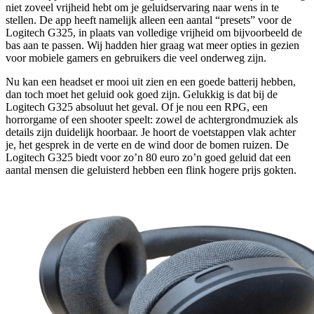
niet zoveel vrijheid hebt om je geluidservaring naar wens in te
stellen. De app heeft namelijk alleen een aantal “presets” voor de
Logitech G325, in plaats van volledige vrijheid om bijvoorbeeld de
bas aan te passen. Wij hadden hier graag wat meer opties in gezien
voor mobiele gamers en gebruikers die veel onderweg zijn.
Nu kan een headset er mooi uit zien en een goede batterij hebben,
dan toch moet het geluid ook goed zijn. Gelukkig is dat bij de
Logitech G325 absoluut het geval. Of je nou een RPG, een
horrorgame of een shooter speelt: zowel de achtergrondmuziek als
details zijn duidelijk hoorbaar. Je hoort de voetstappen vlak achter
je, het gesprek in de verte en de wind door de bomen ruizen. De
Logitech G325 biedt voor zo’n 80 euro zo’n goed geluid dat een
aantal mensen die geluisterd hebben een flink hogere prijs gokten.