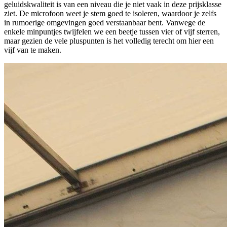
geluidskwaliteit is van een niveau die je niet vaak in deze prijsklasse
ziet. De microfoon weet je stem goed te isoleren, waardoor je zelfs
in rumoerige omgevingen goed verstaanbaar bent. Vanwege de
enkele minpuntjes twijfelen we een beetje tussen vier of vijf sterren,
maar gezien de vele pluspunten is het volledig terecht om hier een
vijf van te maken.