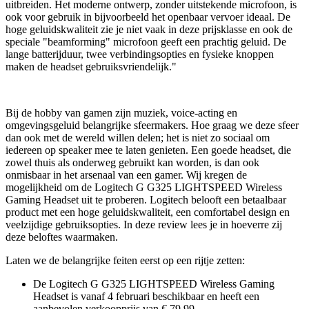
uitbreiden. Het moderne ontwerp, zonder uitstekende microfoon, is
ook voor gebruik in bijvoorbeeld het openbaar vervoer ideaal. De
hoge geluidskwaliteit zie je niet vaak in deze prijsklasse en ook de
speciale "beamforming" microfoon geeft een prachtig geluid. De
lange batterijduur, twee verbindingsopties en fysieke knoppen
maken de headset gebruiksvriendelijk."
Bij de hobby van gamen zijn muziek, voice-acting en
omgevingsgeluid belangrijke sfeermakers. Hoe graag we deze sfeer
dan ook met de wereld willen delen; het is niet zo sociaal om
iedereen op speaker mee te laten genieten. Een goede headset, die
zowel thuis als onderweg gebruikt kan worden, is dan ook
onmisbaar in het arsenaal van een gamer. Wij kregen de
mogelijkheid om de Logitech G G325 LIGHTSPEED Wireless
Gaming Headset uit te proberen. Logitech belooft een betaalbaar
product met een hoge geluidskwaliteit, een comfortabel design en
veelzijdige gebruiksopties. In deze review lees je in hoeverre zij
deze beloftes waarmaken.
Laten we de belangrijke feiten eerst op een rijtje zetten:
De Logitech G G325 LIGHTSPEED Wireless Gaming
Headset is vanaf 4 februari beschikbaar en heeft een
aanbevolen verkoopprijs van € 79,99