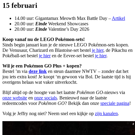
15 februari
14.00 uur: Gigantamax Meowth Max Battle Day –
Artikel
20.00 uur:
Einde
Weekend Showcases
20.00 uur:
Einde
Valentine’s Day 2026
Koop vanaf nu de LEGO Pokémon-sets!
Sinds begin januari kun je de nieuwe LEGO Pokémon-sets kopen.
De Venusaur, Charizard en Blastoise-set bestel
je hier
, de Pikachu en
Pokéball-set bestel
je hier
en de Eevee-set bestel
je hier
.
Wil je een Pokémon GO Plus + kopen?
Bestel ’m via
deze link
en steun daarmee NWTV – zonder dat het
jou iets extra kost! Je koopt ‘m gewoon via Bol. De laatste tijd is hij
overigens helaas wat vaker uitverkocht.
Blijf altijd op de hoogte van het laatste
Pokémon GO
-nieuws via
onze website
en
onze socials
. Benieuwd naar de laatste
redeemcodes voor
Pokémon GO
? Bekijk dan onze
speciale pagina
!
Volg je Jeffry nog niet? Neem snel een kijkje op
zijn kanalen
.