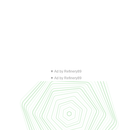
▼ Ad by Refinery89
▼ Ad by Refinery89