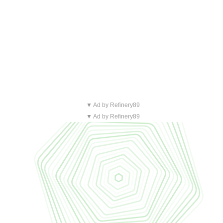
▼ Ad by Refinery89
▼ Ad by Refinery89