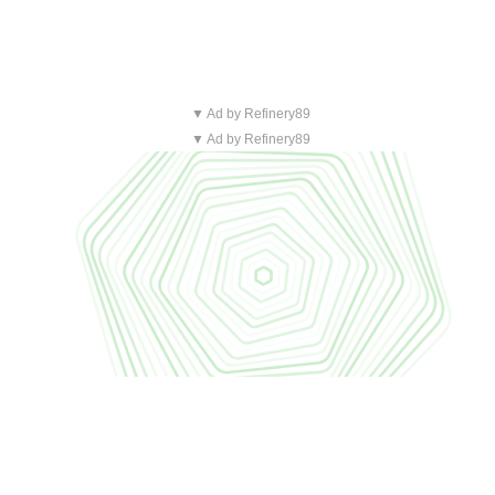
▼ Ad by Refinery89
▼ Ad by Refinery89