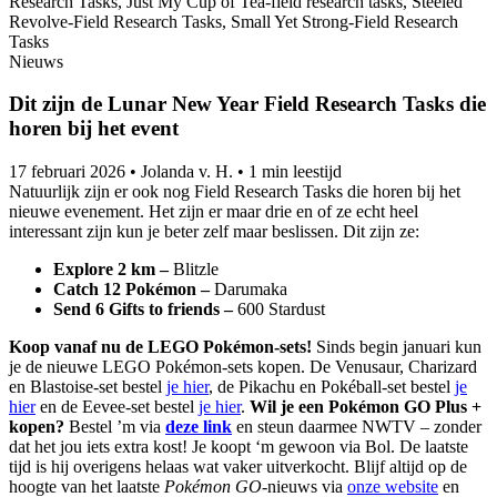
Nieuws
Dit zijn de Lunar New Year Field Research Tasks die
horen bij het event
17 februari 2026
•
Jolanda v. H.
•
1 min leestijd
Natuurlijk zijn er ook nog Field Research Tasks die horen bij het
nieuwe evenement. Het zijn er maar drie en of ze echt heel
interessant zijn kun je beter zelf maar beslissen. Dit zijn ze:
Explore 2 km –
Blitzle
Catch 12 Pokémon –
Darumaka
Send 6 Gifts to friends –
600 Stardust
Koop vanaf nu de LEGO Pokémon-sets!
Sinds begin januari kun
je de nieuwe LEGO Pokémon-sets kopen. De Venusaur, Charizard
en Blastoise-set bestel
je hier
, de Pikachu en Pokéball-set bestel
je
hier
en de Eevee-set bestel
je hier
.
Wil je een Pokémon GO Plus +
kopen?
Bestel ’m via
deze link
en steun daarmee NWTV – zonder
dat het jou iets extra kost! Je koopt ‘m gewoon via Bol. De laatste
tijd is hij overigens helaas wat vaker uitverkocht. Blijf altijd op de
hoogte van het laatste
Pokémon GO
-nieuws via
onze website
en