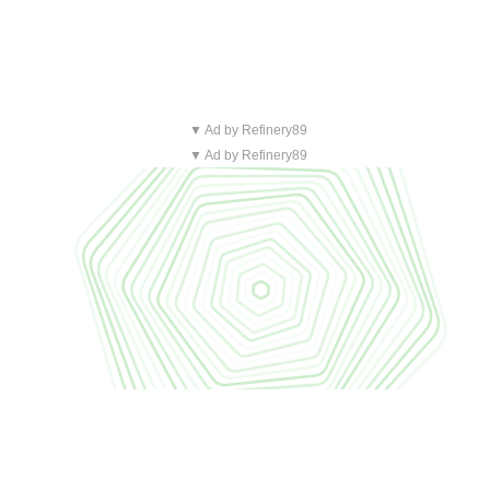
▼ Ad by Refinery89
▼ Ad by Refinery89