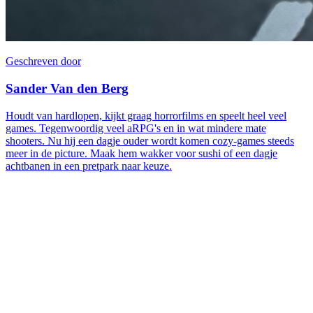
Geschreven door
Sander Van den Berg
Houdt van hardlopen, kijkt graag horrorfilms en speelt heel veel
games. Tegenwoordig veel aRPG's en in wat mindere mate
shooters. Nu hij een dagje ouder wordt komen cozy-games steeds
meer in de picture. Maak hem wakker voor sushi of een dagje
achtbanen in een pretpark naar keuze.